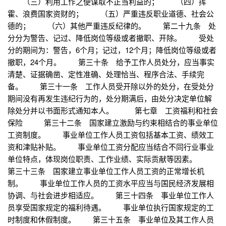
（三）利用工作之便谋取不正当利益的； （四）挥
霍、浪费国家资财的； （五）严重违反职业道德、社会公
德的； （六）其他严重违反纪律的。 第二十九条 处
分分为警告、记过、降低岗位等级或者撤职、开除。 受处
分的期间为：警告，6个月；记过，12个月；降低岗位等级或者
撤职，24个月。 第三十条 给予工作人员处分，应当事实
清楚、证据确凿、定性准确、处理恰当、程序合法、手续完
备。 第三十一条 工作人员受开除以外的处分，在受处分
期间没有再发生违纪行为的，处分期满后，由处分决定单位解
除处分并以书面形式通知本人。 第七章 工资福利和社会
保险 第三十二条 国家建立激励与约束相结合的事业单位
工资制度。 事业单位工作人员工资包括基本工资、绩效工
资和津贴补贴。 事业单位工资分配应当结合不同行业事业
单位特点，体现岗位职责、工作业绩、实际贡献等因素。
第三十三条 国家建立事业单位工作人员工资的正常增长机
制。 事业单位工作人员的工资水平应当与国民经济发展相
协调、与社会进步相适应。 第三十四条 事业单位工作人
员享受国家规定的福利待遇。 事业单位执行国家规定的工
时制度和休假制度。 第三十五条 事业单位及其工作人员